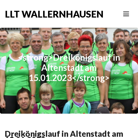
LLT WALLERNHAUSEN
<strong>Dreikönigslauf in
Altenstadt am
15.01.2023</strong>
Dreikönigslauf in Altenstadt am