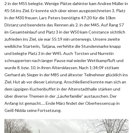
2 in der M55 belegte. Wenige Plätze dahinter kam Andree Müller in
45:56 ins Ziel. Er konnte sich über einen ausgezeichneten 3. Platz
in der M30 freuen. Lars Peters benötigte 47:20 für die 10km
Distanz und beendete das Rennen als 2. in der M45. Auf Rang 57
im Gesamteinlauf und Platz 3 in der W50 kam Constance sichtlich
zufrieden ins Ziel, sie war 55:19 min unterwegs. Unsere zweite
weibliche Starterin, Tatjana, verfehlte die Stundenmarke knapp
und belegte Platz 3 in der W45. Auch Torsten und Nurretin
schnupperten nach langer Pause mal wieder Wettkampfluft und
wurde 8. bzw. 10. in ihren Altersklassen. Nach 1:34:09 std kam
Gerhard als Sieger in der M85 und ältester Teilnehmer glücklich ins
Ziel. Hut ab vor dieser Leistung. Anschließend konnte man sich an
dem üppigen Kuchenbuffet in der Altenstadthalle stärken und
über diverse Themen in der „Läuferfamilie“ austauschen. Der
Anfang ist gemacht…. Ende März findet der Oberhessencup in
Geiß-Nidda seine Fortsetzung.